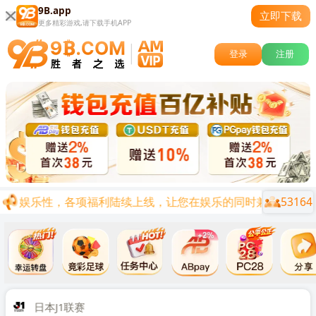
9B.app
立即下载
更多精彩游戏,请下载手机APP
登录
注册
53164
验与娱乐性，各项福利陆续上线，让您在娱乐的同时兼顾0基础0投
关闭
时后
日本J1联赛